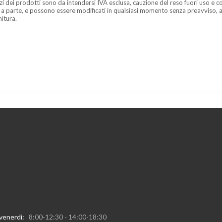
zzi dei prodotti sono da intendersi IVA esclusa, cauzione del reso fuori uso e co
 a parte, e possono essere modificati in qualsiasi momento senza preavviso, a
nitura.
 venerdì:
8:00-12:30 - 14:00-18:30