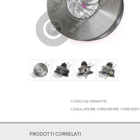
CODICI ALTERNATIVI
C.H.R.A. 451548
CHRA 451548
CORE ASSY 
,
,
PRODOTTI CORRELATI