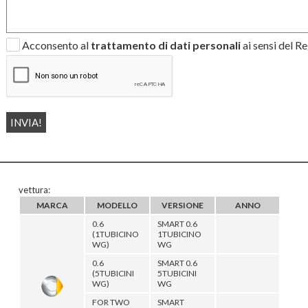
Acconsento al
trattamento di dati personali
ai sensi del 
vettura:
MARCA
MODELLO
VERSIONE
ANNO
0.6
SMART 0.6
(1TUBICINO
1TUBICINO
WG)
WG
0.6
SMART 0.6
(5TUBICINI
5TUBICINI
WG)
WG
FOR TWO
SMART