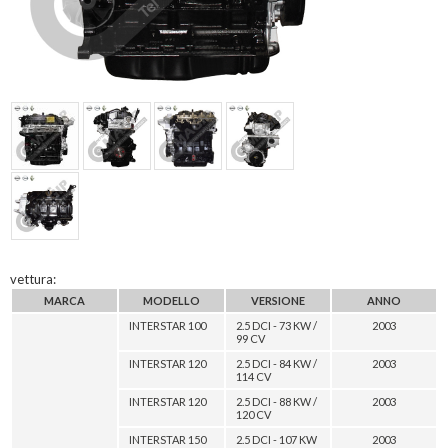
vettura:
MARCA
MODELLO
VERSIONE
ANNO
INTERSTAR 100
2.5 DCI - 73 KW /
2003
99 CV
INTERSTAR 120
2.5 DCI - 84 KW /
2003
114 CV
INTERSTAR 120
2.5 DCI - 88 KW /
2003
120 CV
INTERSTAR 150
2.5 DCI - 107 KW
2003