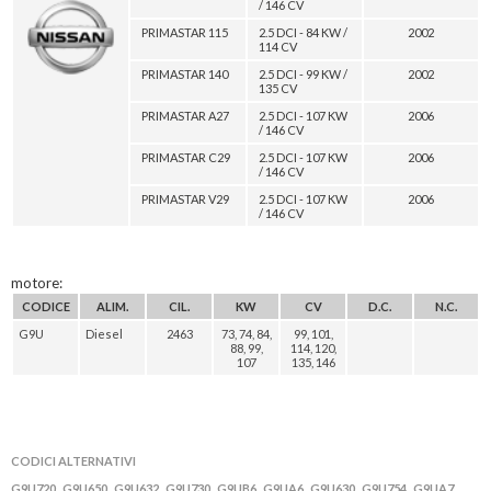
/ 146 CV
PRIMASTAR 115
2.5 DCI - 84 KW /
2002
114 CV
PRIMASTAR 140
2.5 DCI - 99 KW /
2002
135 CV
PRIMASTAR A27
2.5 DCI - 107 KW
2006
/ 146 CV
PRIMASTAR C29
2.5 DCI - 107 KW
2006
/ 146 CV
PRIMASTAR V29
2.5 DCI - 107 KW
2006
/ 146 CV
motore:
CODICE
ALIM.
CIL.
KW
CV
D.C.
N.C.
G9U
Diesel
2463
73, 74, 84,
99, 101,
88, 99,
114, 120,
107
135, 146
CODICI ALTERNATIVI
G9U720
G9U650
G9U632
G9U730
G9UB6
G9UA6
G9U630
G9U754
G9UA7
,
,
,
,
,
,
,
,
,