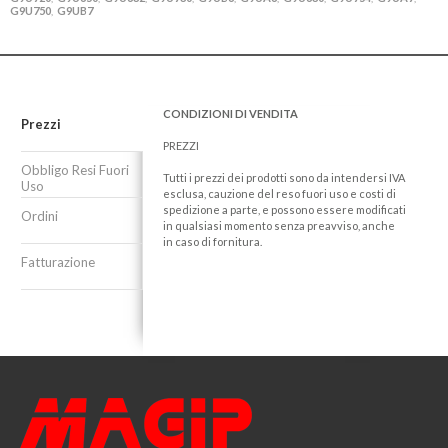
G9U750
G9UB7
,
CONDIZIONI DI VENDITA
Prezzi
PREZZI
Obbligo Resi Fuori
Tutti i prezzi dei prodotti sono da intendersi IVA
Uso
esclusa, cauzione del reso fuori uso e costi di
spedizione a parte, e possono essere modificati
Ordini
in qualsiasi momento senza preavviso, anche
in caso di fornitura.
Fatturazione