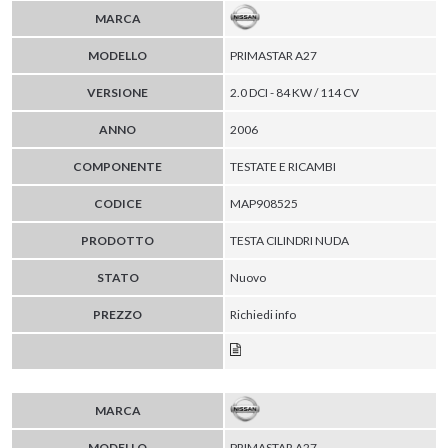
MARCA
MODELLO
PRIMASTAR A27
VERSIONE
2.0 DCI - 84 KW / 114 CV
ANNO
2006
COMPONENTE
TESTATE E RICAMBI
CODICE
MAP908525
PRODOTTO
TESTA CILINDRI NUDA
STATO
Nuovo
PREZZO
Richiedi info
MARCA
MODELLO
PRIMASTAR A27