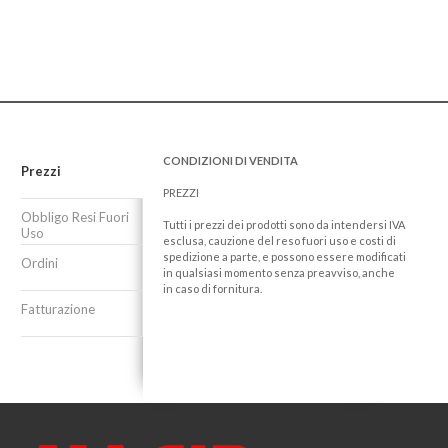
CONDIZIONI DI VENDITA
Prezzi
PREZZI
Obbligo Resi Fuori
Tutti i prezzi dei prodotti sono da intendersi IVA
Uso
esclusa, cauzione del reso fuori uso e costi di
spedizione a parte, e possono essere modificati
Ordini
in qualsiasi momento senza preavviso, anche
in caso di fornitura.
Fatturazione