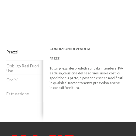
CONDIZIONI DI VENDITA
Prezzi
PREZZI
Obbligo Resi Fuori
Tutti i prezzi dei prodotti sono da intendersi IVA
Uso
esclusa, cauzione del reso fuori uso e costi di
spedizione a parte, e possono essere modificati
Ordini
in qualsiasi momento senza preavviso, anche
in caso di fornitura.
Fatturazione