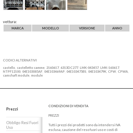
vettura:
MARCA
MODELLO
VERSIONE
ANNO
CODICI ALTERNATIVI
castello
castelletto camme
2160617
6313DC277
LMK-043457
LMK-160617
,
,
,
,
,
,
NTPF12100
04E103085AF
04E103469AP
04E103475BS
04E103479K
CPW
CPWA
,
,
,
,
,
,
,
camshaft module
module
,
CONDIZIONI DI VENDITA
Prezzi
PREZZI
Obbligo Resi Fuori
Tutti i prezzi dei prodotti sono da intendersi IVA
Uso
esclusa, cauzione del reso fuori uso e costi di