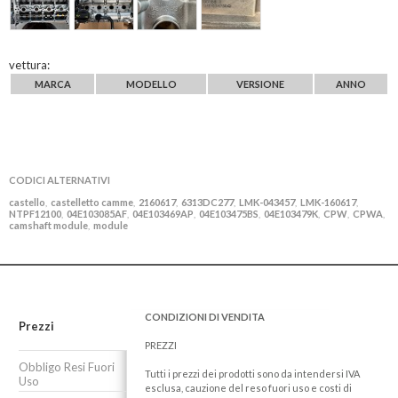
vettura:
MARCA
MODELLO
VERSIONE
ANNO
CODICI ALTERNATIVI
castello
castelletto camme
2160617
6313DC277
LMK-043457
LMK-160617
,
,
,
,
,
,
NTPF12100
04E103085AF
04E103469AP
04E103475BS
04E103479K
CPW
CPWA
,
,
,
,
,
,
,
camshaft module
module
,
CONDIZIONI DI VENDITA
Prezzi
PREZZI
Obbligo Resi Fuori
Tutti i prezzi dei prodotti sono da intendersi IVA
Uso
esclusa, cauzione del reso fuori uso e costi di