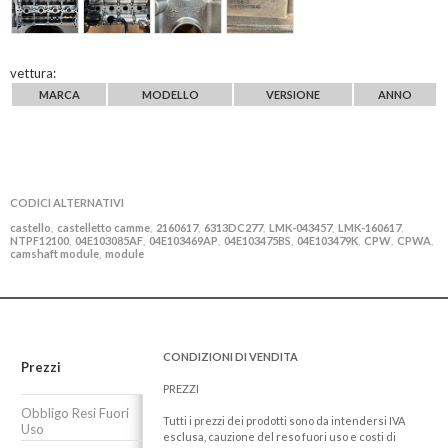
vettura:
MARCA
MODELLO
VERSIONE
ANNO
CODICI ALTERNATIVI
castello
castelletto camme
2160617
6313DC277
LMK-043457
LMK-160617
,
,
,
,
,
,
NTPF12100
04E103085AF
04E103469AP
04E103475BS
04E103479K
CPW
CPWA
,
,
,
,
,
,
,
camshaft module
module
,
CONDIZIONI DI VENDITA
Prezzi
PREZZI
Obbligo Resi Fuori
Tutti i prezzi dei prodotti sono da intendersi IVA
Uso
esclusa, cauzione del reso fuori uso e costi di