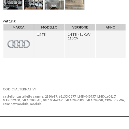
vettura:
MARCA
MODELLO
VERSIONE
ANNO
1.4 TSI
1.4 TSI - 81 KW /
110 CV
CODICI ALTERNATIVI
castello
castelletto camme
2160617
6313DC277
LMK-043457
LMK-160617
,
,
,
,
,
,
NTPF12100
04E103085AF
04E103469AP
04E103475BS
04E103479K
CPW
CPWA
,
,
,
,
,
,
,
camshaft module
module
,