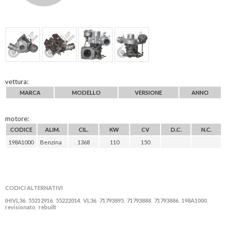
vettura:
MARCA
MODELLO
VERSIONE
ANNO
motore:
CODICE
ALIM.
CIL.
KW
CV
D.C.
N.C.
198A1000
Benzina
1368
110
150
CODICI ALTERNATIVI
IHIVL36
55212916
55222014
VL36
71793895
71793888
71793886
198A1000
,
,
,
,
,
,
,
,
revisionato
rebuilt
,