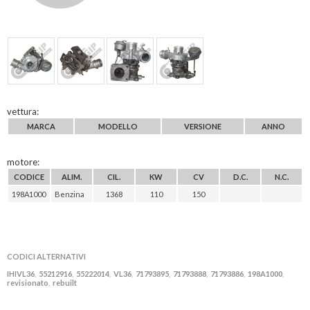
vettura:
MARCA
MODELLO
VERSIONE
ANNO
motore:
CODICE
ALIM.
CIL.
KW
CV
D.C.
N.C.
198A1000
Benzina
1368
110
150
CODICI ALTERNATIVI
IHIVL36
55212916
55222014
VL36
71793895
71793888
71793886
198A1000
,
,
,
,
,
,
,
,
revisionato
rebuilt
,