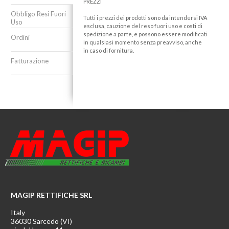
PREZZI
Obbligo Resi Fuori
Tutti i prezzi dei prodotti sono da intendersi IVA
Uso
esclusa, cauzione del reso fuori uso e costi di
spedizione a parte, e possono essere modificati
Ordini
in qualsiasi momento senza preavviso, anche
in caso di fornitura.
Fatturazione
MAGIP RETTIFICHE SRL
Italy
36030 Sarcedo (VI)