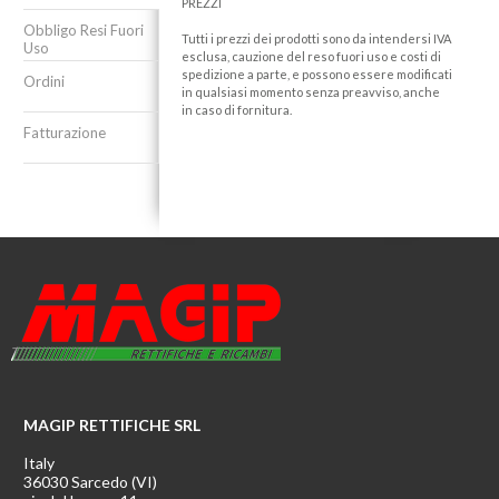
PREZZI
Obbligo Resi Fuori
Tutti i prezzi dei prodotti sono da intendersi IVA
Uso
esclusa, cauzione del reso fuori uso e costi di
spedizione a parte, e possono essere modificati
Ordini
in qualsiasi momento senza preavviso, anche
in caso di fornitura.
Fatturazione
MAGIP RETTIFICHE SRL
Italy
36030 Sarcedo (VI)