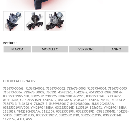
vettura:
MARCA
MODELLO
VERSIONE
ANNO
CODICI ALTERNATIVI
713673-5006S
713672-0002
713673-0002
713673-0003
713673-0004
713673-0005
,
,
,
,
,
,
713673-0006
713673-5005S
768331
454232-1
454232-2
454232-3
038253019N
,
,
,
,
,
,
,
038253019NV500
038253019NV225
038253019NV220
03G253014E
GT1749V
,
,
,
,
,
AUY
AJM
GT1749V (S2)
454232-2
454232-6
713673-1
454232-5011S
713673-2
,
,
,
,
,
,
,
,
713673-3
713673-4
713673-5
54399880017
54399880006
6M219G438AA
,
,
,
,
,
,
038253019NV500
YM219G438BA
03G253014E
1135819
1556571
YM219G438BA
,
,
,
,
,
,
1135819
YM219G438AA
1121159
038253019N
038253019D
03G253014E
454232-
,
,
,
,
,
,
5011S
038253019DX
038253019DV
038253019NX
038253019NV
03G253014E
,
,
,
,
,
,
1121159
ATD
ASV
,
,