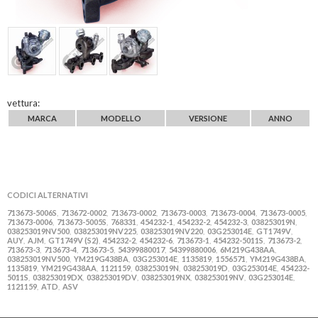
vettura:
MARCA
MODELLO
VERSIONE
ANNO
CODICI ALTERNATIVI
713673-5006S
713672-0002
713673-0002
713673-0003
713673-0004
713673-0005
,
,
,
,
,
,
713673-0006
713673-5005S
768331
454232-1
454232-2
454232-3
038253019N
,
,
,
,
,
,
,
038253019NV500
038253019NV225
038253019NV220
03G253014E
GT1749V
,
,
,
,
,
AUY
AJM
GT1749V (S2)
454232-2
454232-6
713673-1
454232-5011S
713673-2
,
,
,
,
,
,
,
,
713673-3
713673-4
713673-5
54399880017
54399880006
6M219G438AA
,
,
,
,
,
,
038253019NV500
YM219G438BA
03G253014E
1135819
1556571
YM219G438BA
,
,
,
,
,
,
1135819
YM219G438AA
1121159
038253019N
038253019D
03G253014E
454232-
,
,
,
,
,
,
5011S
038253019DX
038253019DV
038253019NX
038253019NV
03G253014E
,
,
,
,
,
,
1121159
ATD
ASV
,
,