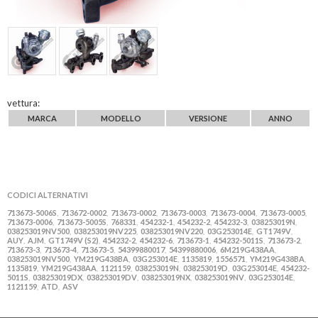
vettura:
MARCA
MODELLO
VERSIONE
ANNO
CODICI ALTERNATIVI
713673-5006S
713672-0002
713673-0002
713673-0003
713673-0004
713673-0005
,
,
,
,
,
,
713673-0006
713673-5005S
768331
454232-1
454232-2
454232-3
038253019N
,
,
,
,
,
,
,
038253019NV500
038253019NV225
038253019NV220
03G253014E
GT1749V
,
,
,
,
,
AUY
AJM
GT1749V (S2)
454232-2
454232-6
713673-1
454232-5011S
713673-2
,
,
,
,
,
,
,
,
713673-3
713673-4
713673-5
54399880017
54399880006
6M219G438AA
,
,
,
,
,
,
038253019NV500
YM219G438BA
03G253014E
1135819
1556571
YM219G438BA
,
,
,
,
,
,
1135819
YM219G438AA
1121159
038253019N
038253019D
03G253014E
454232-
,
,
,
,
,
,
5011S
038253019DX
038253019DV
038253019NX
038253019NV
03G253014E
,
,
,
,
,
,
1121159
ATD
ASV
,
,