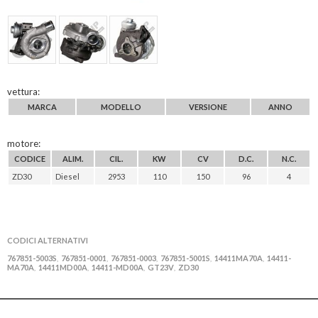
vettura:
MARCA
MODELLO
VERSIONE
ANNO
motore:
CODICE
ALIM.
CIL.
KW
CV
D.C.
N.C.
ZD30
Diesel
2953
110
150
96
4
CODICI ALTERNATIVI
767851-5003S
767851-0001
767851-0003
767851-5001S
14411MA70A
14411-
,
,
,
,
,
MA70A
14411MD00A
14411-MD00A
GT23V
ZD30
,
,
,
,