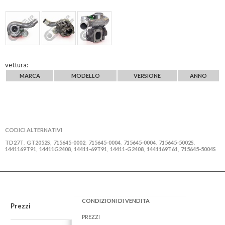
vettura:
MARCA
MODELLO
VERSIONE
ANNO
CODICI ALTERNATIVI
TD27T
GT2052S
715645-0002
715645-0004
715645-0004
715645-5002S
,
,
,
,
,
,
1441169T91
14411G2408
14411-69T91
14411-G2408
1441169T61
715645-5004S
,
,
,
,
,
CONDIZIONI DI VENDITA
Prezzi
PREZZI