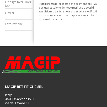
Obbligo Resi Fuori
Tutti i prezzi dei prodotti sono da intendersi IVA
Uso
esclusa, cauzione del reso fuori uso e costi di
spedizione a parte, e possono essere modificati
Ordini
in qualsiasi momento senza preavviso, anche
in caso di fornitura.
Fatturazione
MAGIP RETTIFICHE SRL
Italy
36030 Sarcedo (VI)
via del Lavoro 11