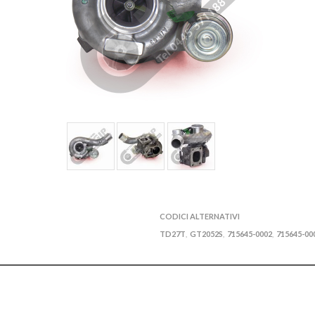
CODICI ALTERNATIVI
TD27T
GT2052S
715645-0002
715645-00
,
,
,