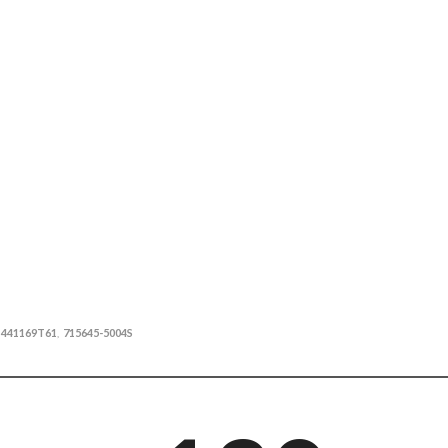
1441169T61
715645-5004S
,