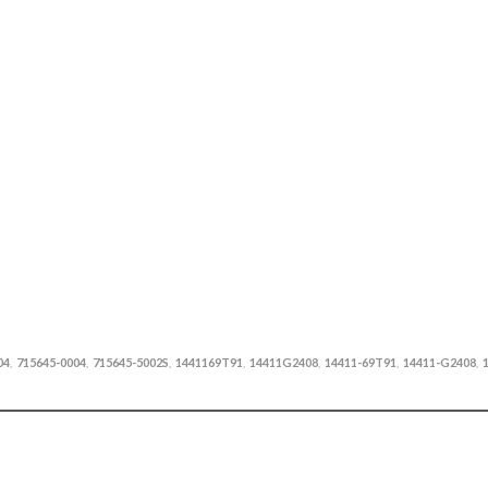
04
715645-0004
715645-5002S
1441169T91
14411G2408
14411-69T91
14411-G2408
,
,
,
,
,
,
,