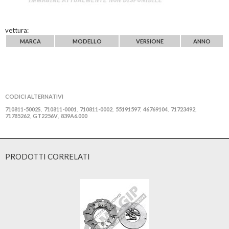
vettura:
MARCA
MODELLO
VERSIONE
ANNO
CODICI ALTERNATIVI
710811-5002S
710811-0001
710811-0002
55191597
46769104
71723492
,
,
,
,
,
,
71785262
GT2256V
839A6.000
,
,
PRODOTTI CORRELATI