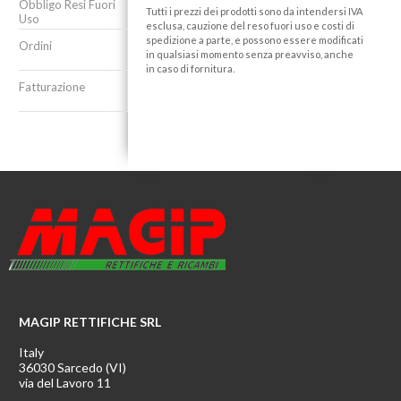
Obbligo Resi Fuori
Tutti i prezzi dei prodotti sono da intendersi IVA
Uso
esclusa, cauzione del reso fuori uso e costi di
spedizione a parte, e possono essere modificati
Ordini
in qualsiasi momento senza preavviso, anche
in caso di fornitura.
Fatturazione
MAGIP RETTIFICHE SRL
Italy
36030 Sarcedo (VI)
via del Lavoro 11