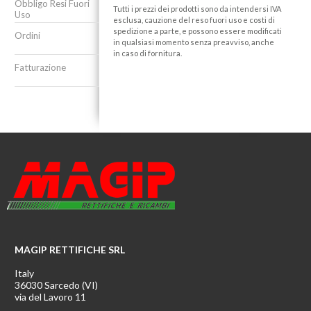
Obbligo Resi Fuori
Tutti i prezzi dei prodotti sono da intendersi IVA
Uso
esclusa, cauzione del reso fuori uso e costi di
spedizione a parte, e possono essere modificati
Ordini
in qualsiasi momento senza preavviso, anche
in caso di fornitura.
Fatturazione
MAGIP RETTIFICHE SRL
Italy
36030 Sarcedo (VI)
via del Lavoro 11