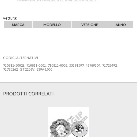
vettura:
MARCA
MODELLO
VERSIONE
ANNO
CODICI ALTERNATIVI
710811-5002S
710811-0001
710811-0002
55191597
46769104
71723492
,
,
,
,
,
,
71785262
GT2256V
839A6.000
,
,
PRODOTTI CORRELATI