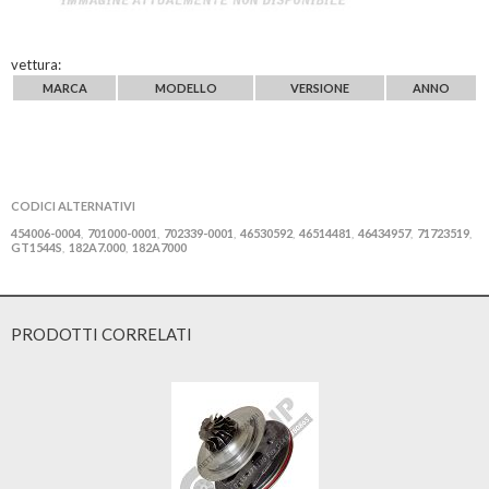
vettura:
MARCA
MODELLO
VERSIONE
ANNO
CODICI ALTERNATIVI
454006-0004
701000-0001
702339-0001
46530592
46514481
46434957
71723519
,
,
,
,
,
,
,
GT1544S
182A7.000
182A7000
,
,
PRODOTTI CORRELATI