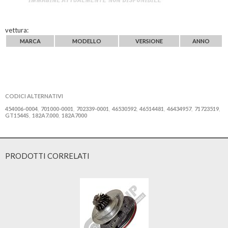
vettura:
MARCA
MODELLO
VERSIONE
ANNO
CODICI ALTERNATIVI
454006-0004
701000-0001
702339-0001
46530592
46514481
46434957
71723519
,
,
,
,
,
,
,
GT1544S
182A7.000
182A7000
,
,
PRODOTTI CORRELATI