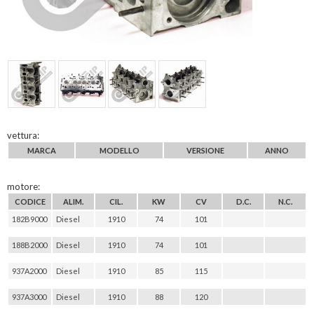
vettura:
MARCA
MODELLO
VERSIONE
ANNO
motore:
CODICE
ALIM.
CIL.
KW
CV
D.C.
N.C.
182B9000
Diesel
1910
74
101
188B2000
Diesel
1910
74
101
937A2000
Diesel
1910
85
115
937A3000
Diesel
1910
88
120