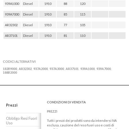
939A1000
Diesel
1910
88
120
939A7000
Diesel
1910
85
115
AR32302
Diesel
1910
77
105
AR37101
Diesel
1910
81
110
CODICI ALTERNATIVI
182B9000
AR32302
937A2000
937A3000
AR37101
939A1000
939A7000
,
,
,
,
,
,
,
188B2000
CONDIZIONI DI VENDITA
Prezzi
PREZZI
Obbligo Resi Fuori
Tutti i prezzi dei prodotti sono da intendersi IVA
Uso
esclusa, cauzione del reso fuori uso e costi di