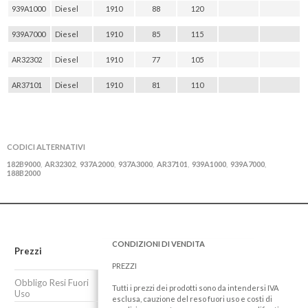
939A1000
Diesel
1910
88
120
939A7000
Diesel
1910
85
115
AR32302
Diesel
1910
77
105
AR37101
Diesel
1910
81
110
CODICI ALTERNATIVI
182B9000
AR32302
937A2000
937A3000
AR37101
939A1000
939A7000
,
,
,
,
,
,
,
188B2000
CONDIZIONI DI VENDITA
Prezzi
PREZZI
Obbligo Resi Fuori
Tutti i prezzi dei prodotti sono da intendersi IVA
Uso
esclusa, cauzione del reso fuori uso e costi di