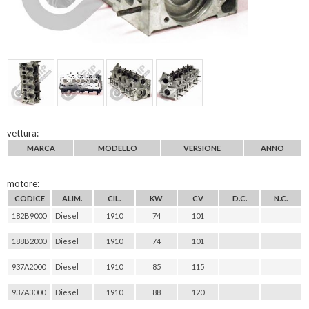
vettura:
MARCA
MODELLO
VERSIONE
ANNO
motore:
CODICE
ALIM.
CIL.
KW
CV
D.C.
N.C.
182B9000
Diesel
1910
74
101
188B2000
Diesel
1910
74
101
937A2000
Diesel
1910
85
115
937A3000
Diesel
1910
88
120