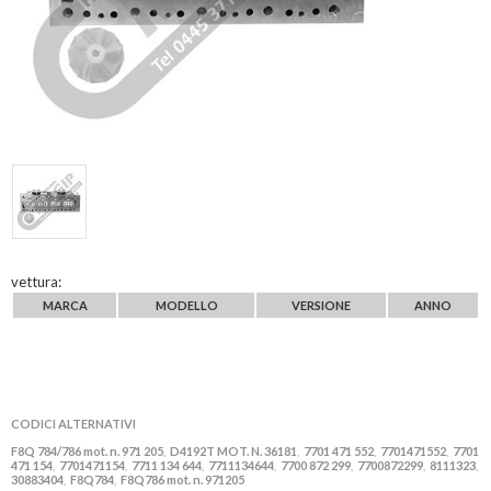
vettura:
MARCA
MODELLO
VERSIONE
ANNO
CODICI ALTERNATIVI
F8Q 784/786 mot. n. 971 205
D4192T MOT. N. 36181
7701 471 552
7701471552
7701
,
,
,
,
471 154
7701471154
7711 134 644
7711134644
7700 872 299
7700872299
8111323
,
,
,
,
,
,
,
30883404
F8Q784
F8Q786 mot. n. 971205
,
,