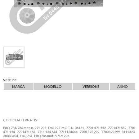
vettura:
MARCA
MODELLO
VERSIONE
ANNO
CODICI ALTERNATIVI
F8Q 784/786 mot. n. 971 205
D4192T MOT. N. 36181
7701 471 552
7701471552
7701
,
,
,
,
471 154
7701471154
7711 134 644
7711134644
7700 872 299
7700872299
8111323
,
,
,
,
,
,
,
30883404
F8Q784
F8Q786 mot. n. 971205
,
,