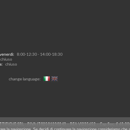
 venerdì:
8:00-12:30 - 14:00-18:30
:
chiuso
ca:
chiuso
change language:
TIFICHE SRL - P.IVA IT02501230243 – REA VI235652 – Cap.Soc. € 63
iorare la navigazione. Se decidi di continuare la navigazione consideriamo che a