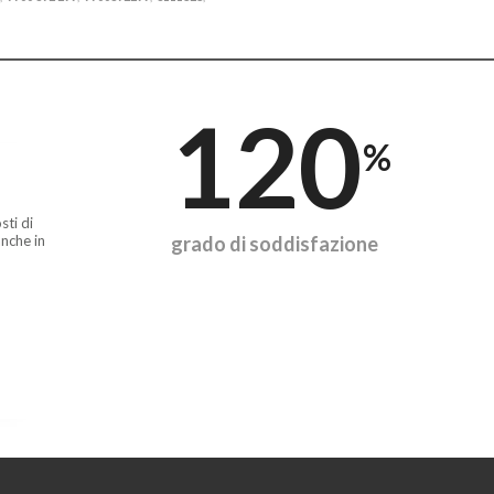
120
%
sti di
nche in
grado di soddisfazione