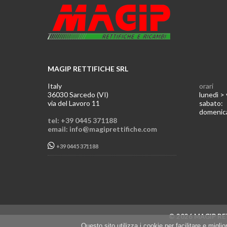
MAGIP RETTIFICHE SRL
Italy
orari
36030 Sarcedo (VI)
lunedì >
via del Lavoro 11
sabato
domeni
tel: +39 0445 371188
email: info@magiprettifiche.com
+39 0445 371188
© 2026 MAGIP RET
Questo sito utilizza i cookie per facilitare e migl