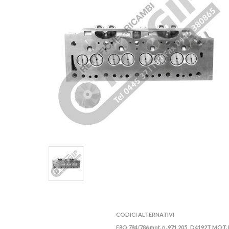
CODICI ALTERNATIVI
F8Q 784/786 mot. n. 971 205
D4192T MOT. N
,