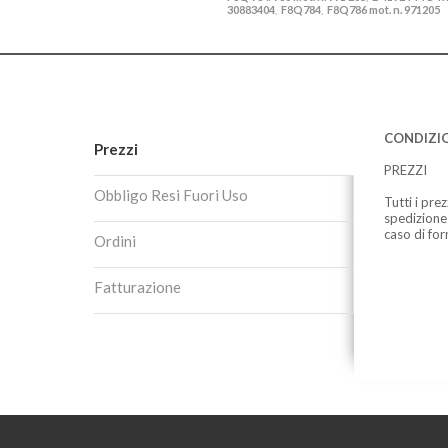
30883404
F8Q784
F8Q786 mot. n. 971205
,
,
CONDIZIO
Prezzi
PREZZI
Obbligo Resi Fuori Uso
Tutti i pre
spedizione
caso di for
Ordini
Fatturazione