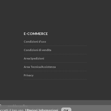
E-COMMERCE
Condizioni d'uso
Condizioni di vendita
Area Spedizioni
Area Tecnica/Assistenza
Privacy
.000
cookies policy
ccetti il loro uso.
Ulteriori Informazioni
.