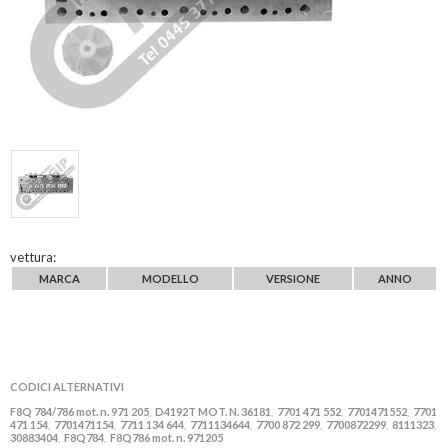
vettura:
MARCA
MODELLO
VERSIONE
ANNO
CODICI ALTERNATIVI
F8Q 784/786 mot. n. 971 205
D4192T MOT. N. 36181
7701 471 552
7701471552
7701
,
,
,
,
471 154
7701471154
7711 134 644
7711134644
7700 872 299
7700872299
8111323
,
,
,
,
,
,
,
30883404
F8Q784
F8Q786 mot. n. 971205
,
,