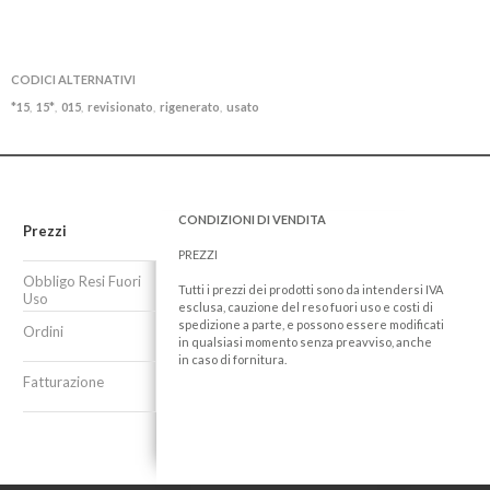
CODICI ALTERNATIVI
*15
15*
015
revisionato
rigenerato
usato
,
,
,
,
,
CONDIZIONI DI VENDITA
Prezzi
PREZZI
Obbligo Resi Fuori
Tutti i prezzi dei prodotti sono da intendersi IVA
Uso
esclusa, cauzione del reso fuori uso e costi di
spedizione a parte, e possono essere modificati
Ordini
in qualsiasi momento senza preavviso, anche
in caso di fornitura.
Fatturazione