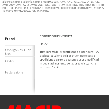
albero a camme
alberi a camme
038109101R
AJM
ANU
ARL
ASZ
ATD
ATJ
,
,
,
,
,
,
,
,
,
AVB
AUY
AVF
AVQ
AWX
AXB
AXC
AXR
BEW
BJB
BKC
BLS
BRU
BLT
BTB
,
,
,
,
,
,
,
,
,
,
,
,
,
,
,
BXE
BXF
PUNTERIA
420020910
038109309A
038109309B
038109309C
1100677
,
,
,
,
,
,
,
,
1426035
XM216500AA
XM216500BA
,
,
CONDIZIONI DI VENDITA
Prezzi
PREZZI
Obbligo Resi Fuori
Tutti i prezzi dei prodotti sono da intendersi IVA
Uso
esclusa, cauzione del reso fuori uso e costi di
spedizione a parte, e possono essere modificati
Ordini
in qualsiasi momento senza preavviso, anche
in caso di fornitura.
Fatturazione