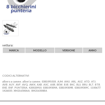
vettura:
MARCA
MODELLO
VERSIONE
ANNO
CODICI ALTERNATIVI
albero a camme
alberi a camme
038109101R
AJM
ANU
ARL
ASZ
ATD
ATJ
,
,
,
,
,
,
,
,
,
AVB
AUY
AVF
AVQ
AWX
AXB
AXC
AXR
BEW
BJB
BKC
BLS
BRU
BLT
BTB
,
,
,
,
,
,
,
,
,
,
,
,
,
,
,
BXE
BXF
PUNTERIA
420020910
038109309A
038109309B
038109309C
1100677
,
,
,
,
,
,
,
,
1426035
XM216500AA
XM216500BA
,
,