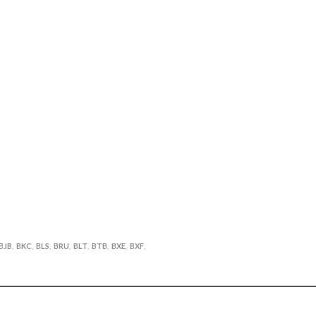
BJB
BKC
BLS
BRU
BLT
BTB
BXE
BXF
,
,
,
,
,
,
,
,