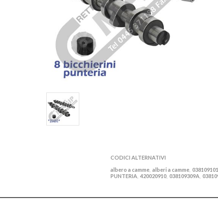
CODICI ALTERNATIVI
albero a camme
alberi a camme
03810910
,
,
PUNTERIA
420020910
038109309A
03810
,
,
,