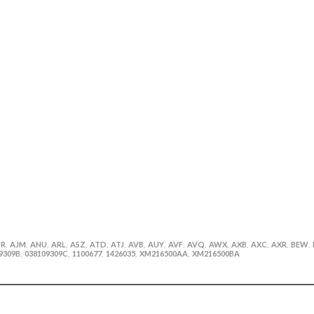
1R
AJM
ANU
ARL
ASZ
ATD
ATJ
AVB
AUY
AVF
AVQ
AWX
AXB
AXC
AXR
BEW
,
,
,
,
,
,
,
,
,
,
,
,
,
,
,
,
9309B
038109309C
1100677
1426035
XM216500AA
XM216500BA
,
,
,
,
,