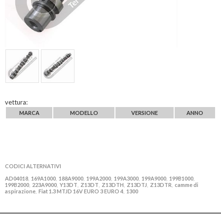
vettura:
MARCA
MODELLO
VERSIONE
ANNO
CODICI ALTERNATIVI
AD04018
169A1000
188A9000
199A2000
199A3000
199A9000
199B1000
,
,
,
,
,
,
,
199B2000
223A9000
Y13DT
Z13DT
Z13DTH
Z13DTJ
Z13DTR
camme di
,
,
,
,
,
,
,
aspirazione
Fiat 1.3 MTJD 16V EURO 3 EURO 4
1300
,
,