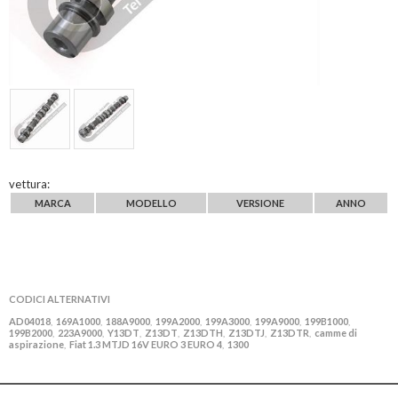
vettura:
MARCA
MODELLO
VERSIONE
ANNO
CODICI ALTERNATIVI
AD04018
169A1000
188A9000
199A2000
199A3000
199A9000
199B1000
,
,
,
,
,
,
,
199B2000
223A9000
Y13DT
Z13DT
Z13DTH
Z13DTJ
Z13DTR
camme di
,
,
,
,
,
,
,
aspirazione
Fiat 1.3 MTJD 16V EURO 3 EURO 4
1300
,
,