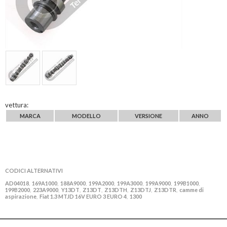
vettura:
MARCA
MODELLO
VERSIONE
ANNO
CODICI ALTERNATIVI
AD04018
169A1000
188A9000
199A2000
199A3000
199A9000
199B1000
,
,
,
,
,
,
,
199B2000
223A9000
Y13DT
Z13DT
Z13DTH
Z13DTJ
Z13DTR
camme di
,
,
,
,
,
,
,
aspirazione
Fiat 1.3 MTJD 16V EURO 3 EURO 4
1300
,
,