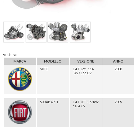
vettura:
MARCA
MODELLO
VERSIONE
ANNO
MITO
1.4 T-Jet - 114
2008
KW / 155 CV
500 ABARTH
1.4 T-JET - 99 KW
2009
/ 134 CV