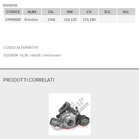
motore:
CODICE
ALIM.
CIL.
KW
CV
D.C.
N.C.
199A8000
Benzina
1368
114, 132
155, 180
CODICI ALTERNATIVI
55218934
VL38
rebuilt
revisionato
,
,
,
PRODOTTI CORRELATI