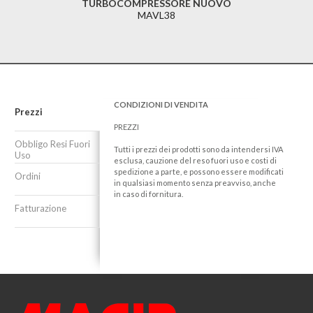
TURBOCOMPRESSORE NUOVO
MAVL38
CONDIZIONI DI VENDITA
Prezzi
PREZZI
Obbligo Resi Fuori
Tutti i prezzi dei prodotti sono da intendersi IVA
Uso
esclusa, cauzione del reso fuori uso e costi di
spedizione a parte, e possono essere modificati
Ordini
in qualsiasi momento senza preavviso, anche
in caso di fornitura.
Fatturazione