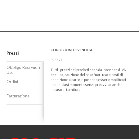
CONDIZIONI DI VENDITA
Prezzi
PREZZI
Obbligo Resi Fuori
Tutti i prezzi dei prodotti sono da intendersi IVA
Uso
esclusa, cauzione del reso fuori uso e costi di
spedizione a parte, e possono essere modificati
Ordini
in qualsiasi momento senza preavviso, anche
in caso di fornitura.
Fatturazione