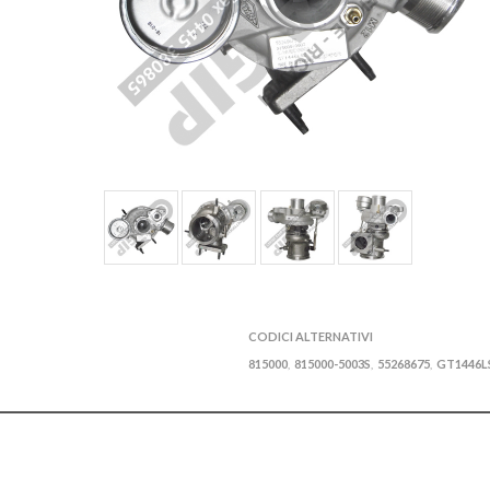
CODICI ALTERNATIVI
815000
815000-5003S
55268675
GT1446L
,
,
,