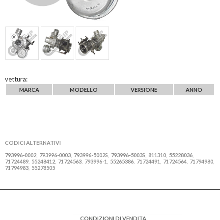
vettura:
MARCA
MODELLO
VERSIONE
ANNO
CODICI ALTERNATIVI
793996-0002
793996-0003
793996-5002S
793996-5003S
811310
55228036
,
,
,
,
,
,
71724489
55248412
71724563
793996-1
55265386
71724491
71724564
71794980
,
,
,
,
,
,
,
,
71794983
55278505
,
CONDIZIONI DI VENDITA