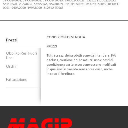
799502-0001
799502-0002
799502-5001S
799502-5002S
55231115
55228035
,
,
,
,
,
,
55219660
71724486
55222266
55238189
811311-5002S
811311-5001S
811311-
,
,
,
,
,
,
0001
940A2000
199A8000
812812-5006S
,
,
,
CONDIZIONI DI VENDITA
Prezzi
PREZZI
Obbligo Resi Fuori
Tutti i prezzi dei prodotti sono da intendersi IVA
Uso
esclusa, cauzione del reso fuori uso e costi di
spedizione a parte, e possono essere modificati
Ordini
in qualsiasi momento senza preavviso, anche
in caso di fornitura.
Fatturazione