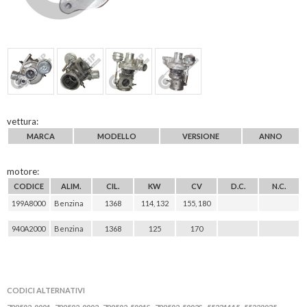
vettura:
MARCA
MODELLO
VERSIONE
ANNO
motore:
CODICE
ALIM.
CIL.
KW
CV
D.C.
N.C.
199A8000
Benzina
1368
114, 132
155, 180
940A2000
Benzina
1368
125
170
CODICI ALTERNATIVI