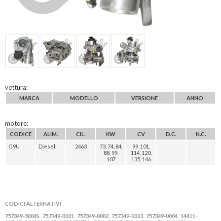
vettura:
MARCA
MODELLO
VERSIONE
ANNO
motore:
CODICE
ALIM.
CIL.
KW
CV
D.C.
N.C.
G9U
Diesel
2463
73, 74, 84,
99, 101,
88, 99,
114, 120,
107
135, 146
CODICI ALTERNATIVI
757349-5004S
757349-0001
757349-0002
757349-0003
757349-0004
14411-
,
,
,
,
,