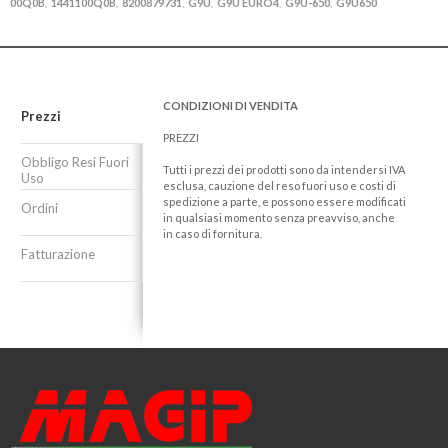
00Q0B
1441100Q0B
8200879731
G9U
G9U EURO4
G9U-650
G9U650
,
,
,
,
,
,
CONDIZIONI DI VENDITA
Prezzi
PREZZI
Obbligo Resi Fuori
Tutti i prezzi dei prodotti sono da intendersi IVA
Uso
esclusa, cauzione del reso fuori uso e costi di
spedizione a parte, e possono essere modificati
Ordini
in qualsiasi momento senza preavviso, anche
in caso di fornitura.
Fatturazione