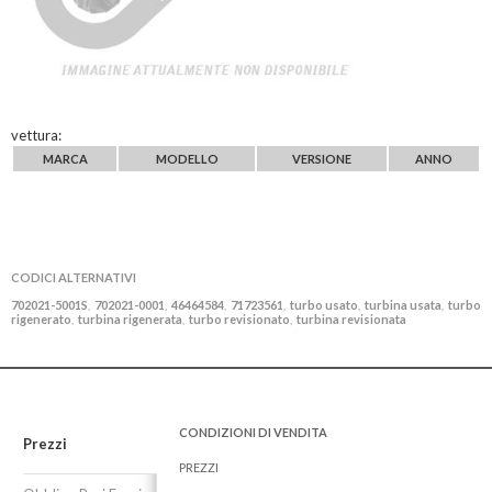
vettura:
MARCA
MODELLO
VERSIONE
ANNO
CODICI ALTERNATIVI
702021-5001S
702021-0001
46464584
71723561
turbo usato
turbina usata
turbo
,
,
,
,
,
,
rigenerato
turbina rigenerata
turbo revisionato
turbina revisionata
,
,
,
CONDIZIONI DI VENDITA
Prezzi
PREZZI