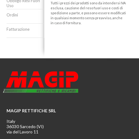
Obbligo Resi Fuori
Tutti i prezzi dei prodotti sono da intendersi IVA
Uso
esclusa, cauzione del reso fuori uso e costi di
spedizione a parte, e possono essere modificati
Ordini
in qualsiasi momento senza preavviso, anche
in caso di fornitura.
Fatturazione
MAGIP RETTIFICHE SRL
Italy
36030 Sarcedo (VI)
via del Lavoro 11