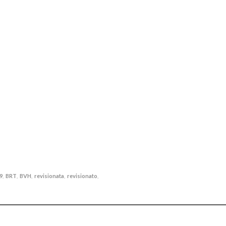
9
BRT
BVH
revisionata
revisionato
,
,
,
,
,