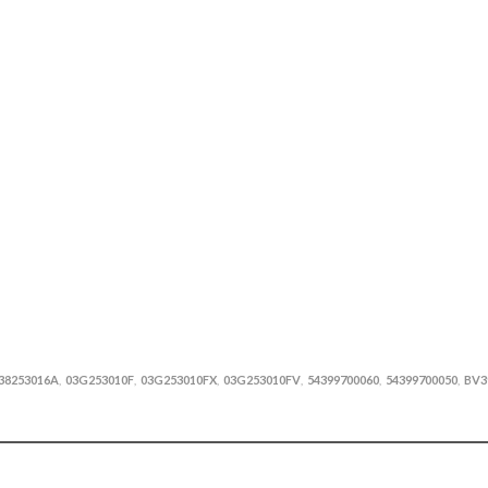
38253016A
03G253010F
03G253010FX
03G253010FV
54399700060
54399700050
BV3
,
,
,
,
,
,