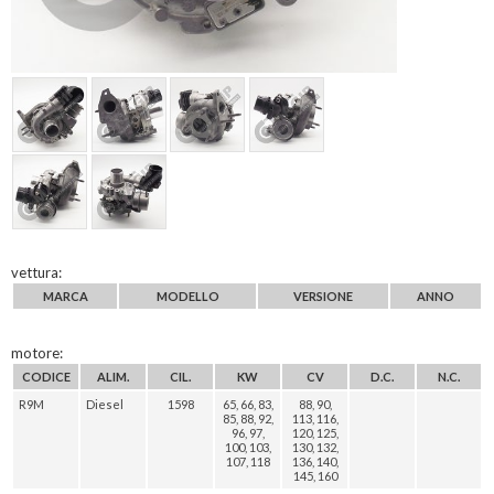
vettura:
MARCA
MODELLO
VERSIONE
ANNO
motore:
CODICE
ALIM.
CIL.
KW
CV
D.C.
N.C.
R9M
Diesel
1598
65, 66, 83,
88, 90,
85, 88, 92,
113, 116,
96, 97,
120, 125,
100, 103,
130, 132,
107, 118
136, 140,
145, 160