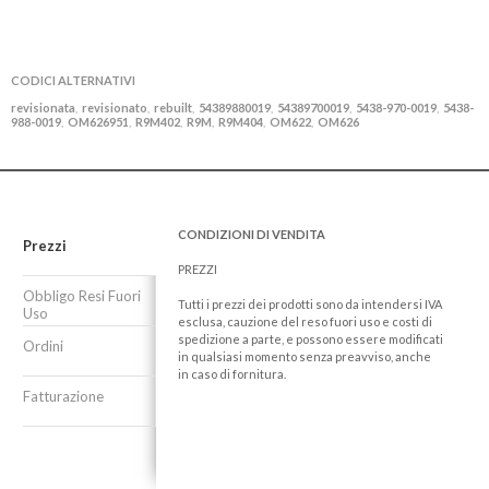
CODICI ALTERNATIVI
revisionata
revisionato
rebuilt
54389880019
54389700019
5438-970-0019
5438-
,
,
,
,
,
,
988-0019
OM626951
R9M402
R9M
R9M404
OM622
OM626
,
,
,
,
,
,
CONDIZIONI DI VENDITA
Prezzi
PREZZI
Obbligo Resi Fuori
Tutti i prezzi dei prodotti sono da intendersi IVA
Uso
esclusa, cauzione del reso fuori uso e costi di
spedizione a parte, e possono essere modificati
Ordini
in qualsiasi momento senza preavviso, anche
in caso di fornitura.
Fatturazione