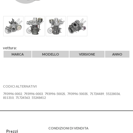
vettura:
MARCA
MODELLO
VERSIONE
ANNO
CODICI ALTERNATIVI
793996-0002
793996-0003
793996-5002S
793996-5003S
71724489
55228036
,
,
,
,
,
,
811310
71724563
55248412
,
,
CONDIZIONI DI VENDITA
Prezzi