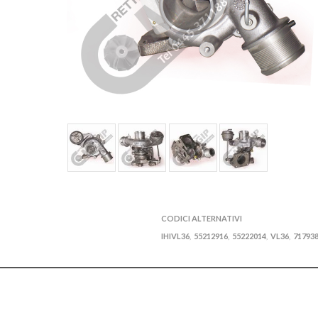
CODICI ALTERNATIVI
IHIVL36
55212916
55222014
VL36
71793
,
,
,
,