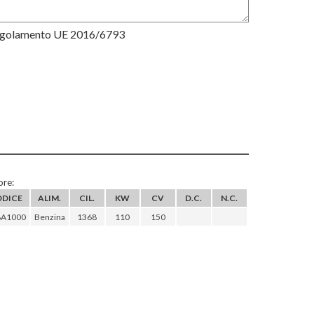
Regolamento UE 2016/6793
re:
ODICE
ALIM.
CIL.
KW
CV
D.C.
N.C.
8A1000
Benzina
1368
110
150