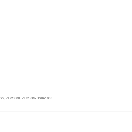
895
71793888
71793886
198A1000
,
,
,