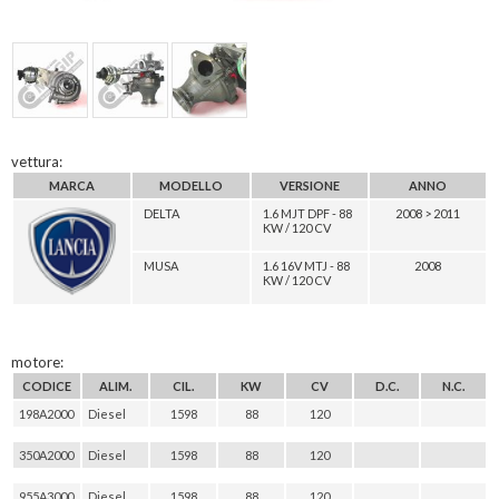
vettura:
MARCA
MODELLO
VERSIONE
ANNO
DELTA
1.6 MJT DPF - 88
2008 > 2011
KW / 120 CV
MUSA
1.6 16V MTJ - 88
2008
KW / 120 CV
motore:
CODICE
ALIM.
CIL.
KW
CV
D.C.
N.C.
198A2000
Diesel
1598
88
120
350A2000
Diesel
1598
88
120
955A3000
Diesel
1598
88
120