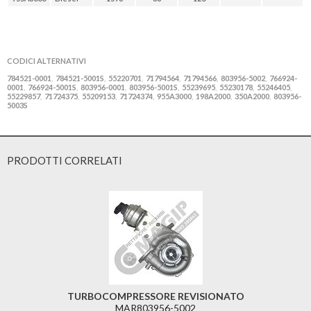
CODICI ALTERNATIVI
784521-0001
784521-5001S
55220701
71794564
71794566
803956-5002
766924-
,
,
,
,
,
,
0001
766924-5001S
803956-0001
803956-5001S
55239695
55230178
55246405
,
,
,
,
,
,
,
55229857
71724375
55209153
71724374
955A3000
198A2000
350A2000
803956-
,
,
,
,
,
,
,
5003S
PRODOTTI CORRELATI
TURBOCOMPRESSORE REVISIONATO
MAR803956-5002