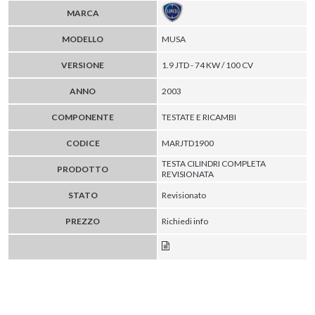
MARCA
MODELLO
MUSA
VERSIONE
1.9 JTD - 74 KW / 100 CV
ANNO
2003
COMPONENTE
TESTATE E RICAMBI
CODICE
MARJTD1900
TESTA CILINDRI COMPLETA
PRODOTTO
REVISIONATA
STATO
Revisionato
PREZZO
Richiedi info