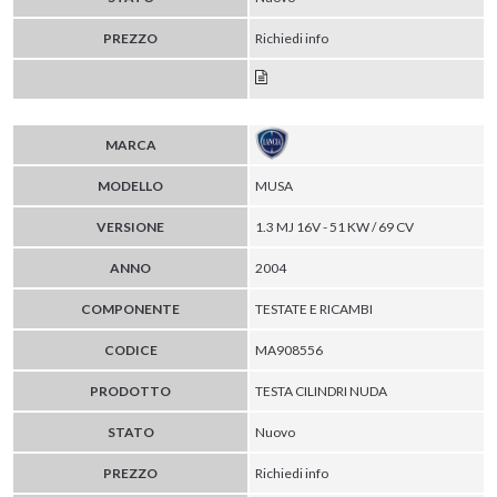
PREZZO
Richiedi info
MARCA
MODELLO
MUSA
VERSIONE
1.3 MJ 16V - 51 KW / 69 CV
ANNO
2004
COMPONENTE
TESTATE E RICAMBI
CODICE
MA908556
PRODOTTO
TESTA CILINDRI NUDA
STATO
Nuovo
PREZZO
Richiedi info