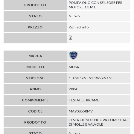
POMPA OLIO CON SENSORE PER
PRODOTTO
MOTORE 1.3 MTJ
STATO
Nuovo
PREZZO
Richiedi info
MARCA
MODELLO
MUSA
VERSIONE
1.3 MJ 16V - 51 KW / 69 CV
ANNO
2004
COMPONENTE
TESTATE E RICAMBI
CODICE
MA908558MV
TESTA CILINDRI NUOVA COMPLETA
PRODOTTO
DI MOLLE E VALVOLE
STATO
Nuovo